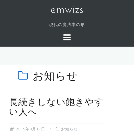
コ
emwizs
ン
テ
現代の魔法本の形
ン
ツ
へ
ス
キ
ッ
プ
お知らせ
長続きしない飽きやす
い人へ
2019年8月17日
お知らせ